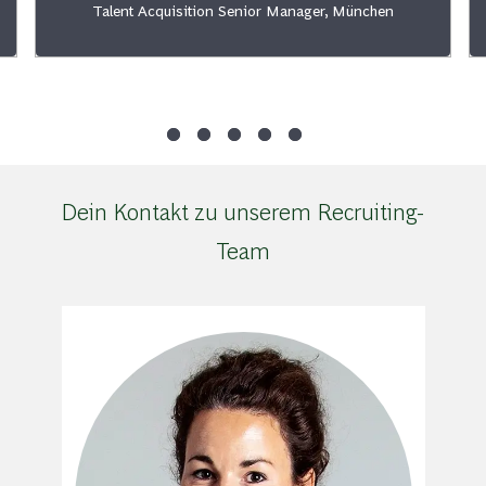
Talent Acquisition Senior Manager, München
Dein Kontakt zu unserem Recruiting-
Team
Carolin Kowalski
Ge