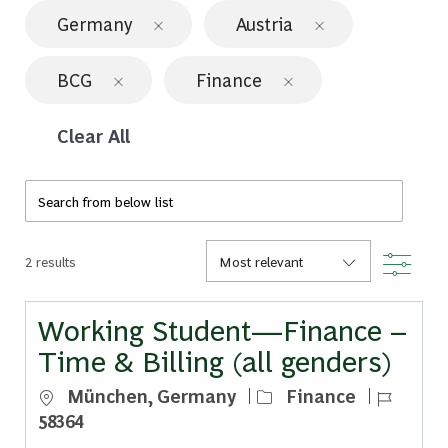
Germany
Austria
BCG
Finance
Clear All
Search from below list
Filte
2
results
Working Student—Finance –
Time & Billing (all genders)
Location
Category
Job Id
München, Germany
Finance
58364