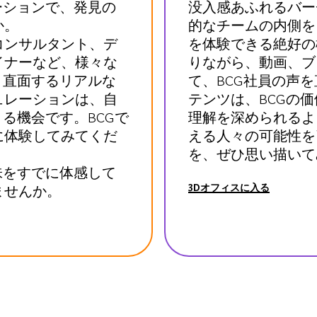
ーションで、発見の
没入感あふれるバー
か。
的なチームの内側を
コンサルタント、デ
を体験できる絶好の
イナーなど、様々な
りながら、動画、ブ
々直面するリアルな
て、BCG社員の声
ュレーションは、自
テンツは、BCGの
る機会です。BCGで
理解を深められるよ
に体験してみてくだ
える人々の可能性を
を、ぜひ思い描いて
味をすでに体感して
ませんか。
3Dオフィスに入る