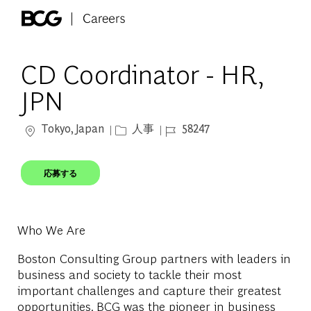
Skip to main content
-
CD Coordinator - HR,
JPN
場所
カテゴリー
ジョブ ID
Tokyo, Japan
人事
58247
応募する
Who We Are
Boston Consulting Group partners with leaders in
business and society to tackle their most
important challenges and capture their greatest
opportunities. BCG was the pioneer in business