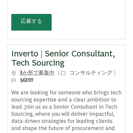
(Senior/Associate) Growth Architect,
応募する
Inverto | Senior Consultant,
Tech Sourcing
カテゴリー
ジョブ 
3か所で募集中
コンサルティング
56397
We are looking for someone who brings tech
sourcing expertise and a clear ambition to
lead. Join us as a Senior Consultant in Tech
Sourcing, where you will deliver impactful,
data-driven strategies for leading clients
and shape the future of procurement and