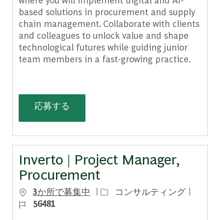
based solutions in procurement and supply
chain management. Collaborate with clients
and colleagues to unlock value and shape
technological futures while guiding junior
team members in a fast-growing practice.
Inverto | Senior Consultant, Digital, 
応募する
Inverto | Project Manager,
Procurement
カテゴリー
ジョブ 
3か所で募集中
コンサルティング
56481