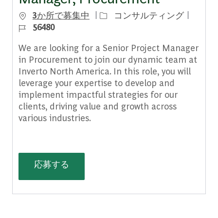
カテゴリー
ジョブ 
3か所で募集中
コンサルティング
56480
We are looking for a Senior Project Manager
in Procurement to join our dynamic team at
Inverto North America. In this role, you will
leverage your expertise to develop and
implement impactful strategies for our
clients, driving value and growth across
various industries.
Inverto | Senior Project Manager, P
応募する