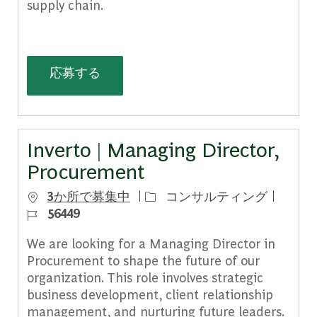
supply chain.
Inverto | Senior Consultant, Tech So
応募する
Inverto | Managing Director,
Procurement
カテゴリー
ジョブ 
3か所で募集中
コンサルティング
56449
We are looking for a Managing Director in
Procurement to shape the future of our
organization. This role involves strategic
business development, client relationship
management, and nurturing future leaders.