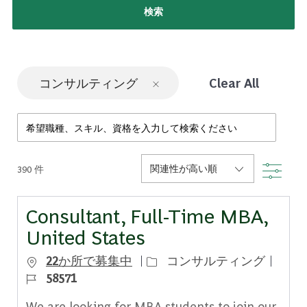
検索
コンサルティング
Clear All
Search from below list
Filte
390
件
Consultant, Full-Time MBA,
United States
カテゴリー
ジョブ
22か所で募集中
コンサルティング
58571
We are looking for MBA students to join our