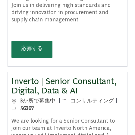
Join us in delivering high standards and
driving innovation in procurement and
supply chain management.
Inverto | Managing Director, Procur
応募する
Inverto | Senior Consultant,
Digital, Data & AI
カテゴリー
ジョブ 
3か所で募集中
コンサルティング
56367
We are looking for a Senior Consultant to
join our team at Inverto North America,
where you will implement digital and AI-