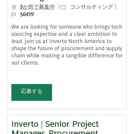
カテゴリー
ジョブ 
3か所で募集中
コンサルティング
56479
We are looking for someone who brings tech
sourcing expertise and a clear ambition to
lead. Join us at Inverto North America to
shape the future of procurement and supply
chain while making a tangible difference for
our clients.
Inverto | Manager, Tech Sourcing
応募する
Inverto | Senior Project
Manager, Procurement