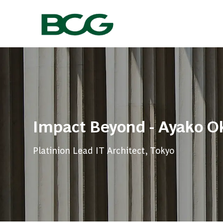
-
Impact Beyond - Ayako O
Platinion Lead IT Architect, Tokyo