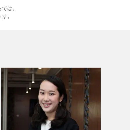
らでは。
ます。
Mi
ブロ