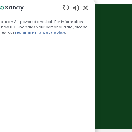
Sandy
Enabled Chatbot Sou
is is an AI-powered chatbot. For information
 how BCG handles your personal data, please
view our
recruitment privacy policy
.
poniższy link.
rześnia.