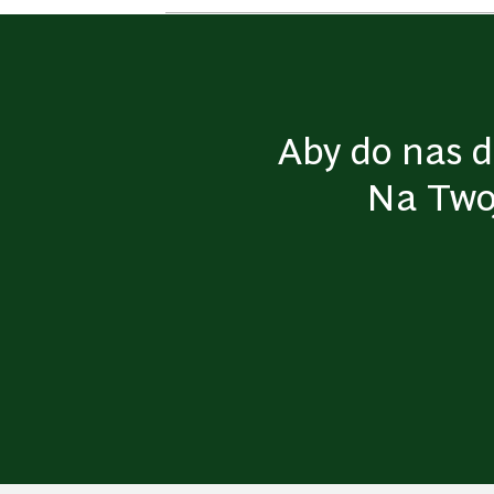
seperator
Aby do nas do
Na Two