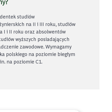
my?
udentek studiów
ynierskich na II i III roku, studiów
a I i II roku oraz absolwentów
tudiów wyższych posiadających
iadczenie zawodowe. Wymagamy
ka polskiego na poziomie biegłym
in. na poziomie C1.