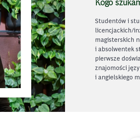
Kogo szuka
Studentów i st
licencjackich/inż
magisterskich n
i absolwentek s
pierwsze dośw
znajomości języ
i angielskiego m