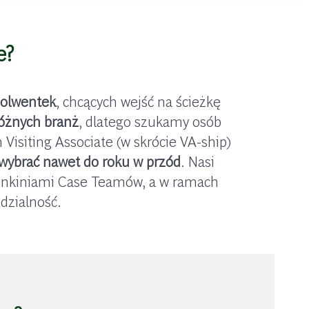
e?
solwentek
, chcących wejść na ścieżkę
różnych branż
, dlatego szukamy osób
isiting Associate (w skrócie VA-ship)
 wybrać nawet do roku w przód
. Nasi
łonkiniami Case Teamów, a w ramach
dzialność.