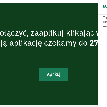
Th
on
re
łączyć, zaaplikuj klikając w 
ją aplikację czekamy do
27 w
Aplikuj