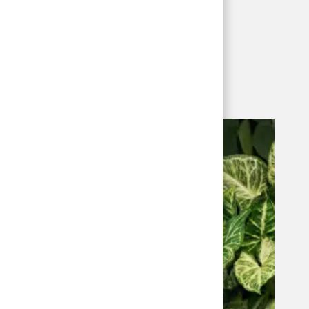
łączyć?