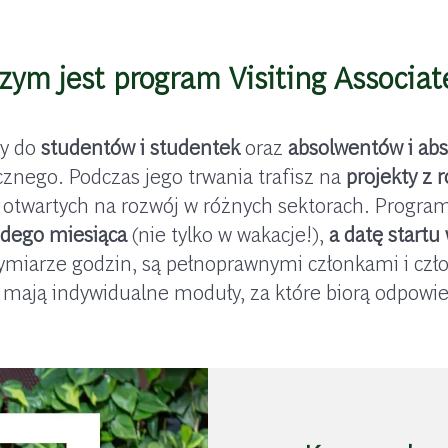
zym jest program Visiting Associat
ny do
studentów i studentek
oraz
absolwentów i ab
cznego. Podczas jego trwania trafisz na
projekty z 
otwartych na rozwój w różnych sektorach. Program V
żdego miesiąca
(nie tylko w wakacje!),
a datę startu
wymiarze godzin, są pełnoprawnymi członkami i cz
 mają indywidualne moduły, za które biorą odpowie