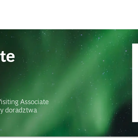
Skip to main content
ate
siting Associate
nży doradztwa