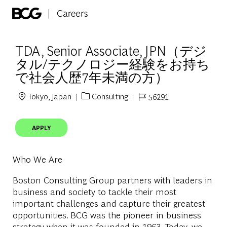
Skip to main content
-
TDA, Senior Associate, JPN（デジ
タル/テクノロジー経験をお持ち
で社会人歴7年未満の方）
Tokyo, Japan
Consulting
56291
Location
Category
Job Id
APPLY
Who We Are
Boston Consulting Group partners with leaders in
business and society to tackle their most
important challenges and capture their greatest
opportunities. BCG was the pioneer in business
strategy when it was founded in 1963. Today, we