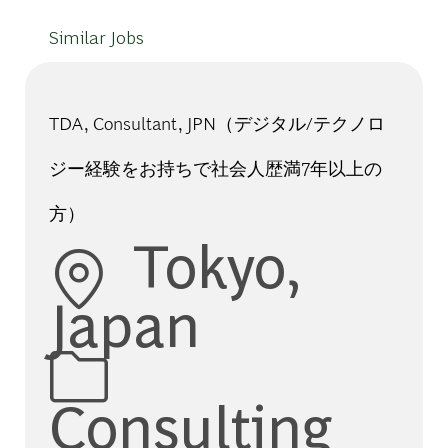
Similar Jobs
TDA, Consultant, JPN（デジタル/テクノロ
ジー経験をお持ちで社会人歴満7年以上の
方）
Location
Tokyo,
Japan
Category
Consulting
Job Id