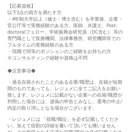
【応募資格】
以下2点の両方を満たす方
・4年制大学以上（修士・博士含む）を卒業後、企業・
官公庁等で実務経験のある方。
医師、弁護士、Post-
doctoralフェロー、学術振興会研究員（DC含む） 等の
専門職として医療機関、法律事務所、研究機関等での
フルタイムの実務経験のある方
・現職で同等のポジションのご経験をお持ちの方
※コンサルティング経験や資格は不問
◆注意事項◆
・
過去在籍されたことのある企業/職歴は、在籍が短期
間のものであっても、レジュメに全てご記入をお願い
致します。
レジュメに記載がない企業への在籍/職歴が
判明した場合には、虚偽の申告とみなし、選考の中止/
内定の取り消しとなる場合がございます。
・レジュメには 「役職/職位」を必ず記載してくださ
い。加えて役割の詳細を書いて頂いても構いません
が、その前提となる正式な役職/職位は必ず記載くださ