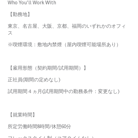
Who You'll Work With
【勤務地】
東京、名古屋、大阪、京都、福岡のいずれかのオフィ
ス
※
喫煙環境：敷地内禁煙（屋内喫煙可能場所あり）
【雇用形態（契約期間
/
試用期間）】
正社員
(
期間の定めなし
)
試用期間４ヵ月
(
試用期間中の勤務条件：変更なし
)
【就業時間】
所定労働時間
8
時間
/
休憩
60
分
フレックスタイム制（コアタイムなし）