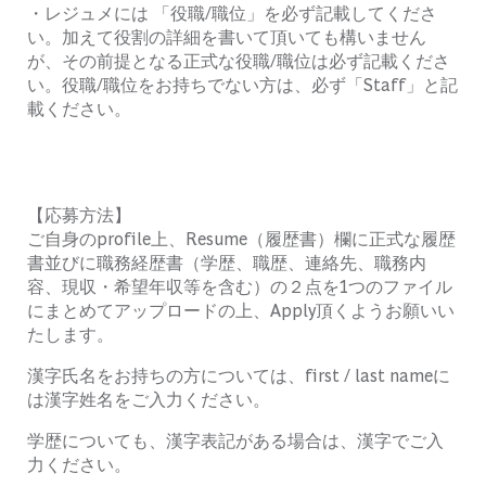
・レジュメには 「役職/職位」を必ず記載してくださ
い。加えて役割の詳細を書いて頂いても構いません
が、その前提となる正式な役職/職位は必ず記載くださ
い。役職/職位をお持ちでない方は、必ず「Staff」と記
載ください。
【応募方法】
ご自身の
profile
上、
Resume
（履歴書）欄に正式な履歴
書並びに職務経歴書（学歴、職歴、連絡先、職務内
容、現収・希望年収等を含む）の２点を
1
つのファイル
にまとめてアップロードの上、
Apply
頂くようお願いい
たします。
漢字氏名をお持ちの方については、
first / last name
に
は漢字姓名をご入力ください。
学歴についても、漢字表記がある場合は、漢字でご入
力ください。