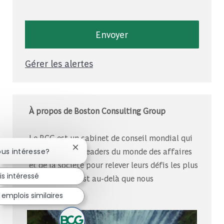
Envoyer
Gérer les alertes
À propos de Boston Consulting Group
Le BCG est un cabinet de conseil mondial qui
Fermer la notification du chatbot
s’associe à des leaders du monde des affaires
ous intéresse?
et de la société pour relever leurs défis les plus
is intéressé
importants.C’est au-delà que nous
commençons.
 emplois similaires