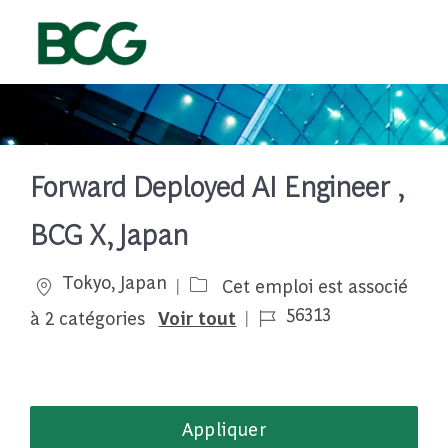
Skip to main content
-
Forward Deployed AI Engineer ,
BCG X, Japan
Emplacement
Tokyo, Japan
Cet emploi est associé
Job Id
56313
à 2 catégories
Voir tout
Appliquer