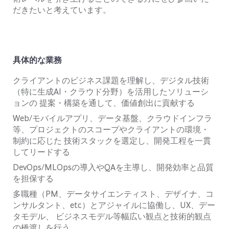
だきたいと考えています。
具体的な業務
クライアントのビジネス課題を理解し、デジタル技術
（特に生成
AI
・クラウド分野）を活用したソリューシ
ョンの
提案・構築を通して、価値創出に貢献する
Web/
モバイルアプリ、データ基盤、クラウドインフラ
等、プロジェクトのスコープやクライアントの環境・
制約に応じた
技術スタックを選定し、開発工程を一貫
してリードする
DevOps/MLOps
の導入や
QA
を主導し、開発効率と品質
を担保する
多職種（
PM
、データサイエンティスト、デザイナ、コ
ンサルタント、
etc
）とアジャイルに協働し、
UX
、デー
タモデル、
ビジネスモデル等幅広い観点と技術的観点
の橋渡しを行う