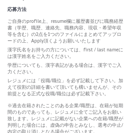
応募方法
ご自身のprofile上、resume欄に履歴書並びに職務経歴
書（学歴、職歴、連絡先、職務内容、現収・希望年収
等を含む）の2点を1つのファイルにまとめてアップロ
ードの上、Apply頂くようお願いいたします
漢字氏名をお持ちの方については、first / last nameに
は漢字姓名をご入力ください。
学歴についても、漢字表記がある場合は、漢字でご入
力ください。
レジュメには「役職/職位」を必ず記載して下さい。加
えて役割の詳細を書いて頂いても構いませんが、その
前提となる正式な役職/職位は必ず記載下さい。
※過去在籍されたことのある企業/職歴は、在籍が短期
間のものであっても、レジュメに全てご記入をお願い
致します。レジュメに記載がない企業への在籍/職歴が
判明した場合には、虚偽の申告とみなし、選考の中止/
内定の取り消しとなる場合がございます。